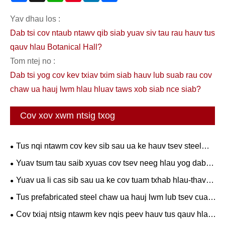
Yav dhau los :
Dab tsi cov ntaub ntawv qib siab yuav siv tau rau hauv tus
qauv hlau Botanical Hall?
Tom ntej no :
Dab tsi yog cov kev txiav txim siab hauv lub suab rau cov
chaw ua hauj lwm hlau hluav taws xob siab nce siab?
Cov xov xwm ntsig txog
Tus nqi ntawm cov kev sib sau ua ke hauv tsev steel
qauv vaj tse sib piv cov qauv kev tsim qauv ib txwm
Yuav tsum tau saib xyuas cov tsev neeg hlau yog dab
muaj?
tsi?
Yuav ua li cas sib sau ua ke cov tuam txhab hlau-thav
duab nyob rau lub tsev ua haujlwm li cas?
Tus prefabricated steel chaw ua hauj lwm lub tsev cuam
tshuam cov cuab yeej tus nqi li cas?
Cov txiaj ntsig ntawm kev nqis peev hauv tus qauv hlau