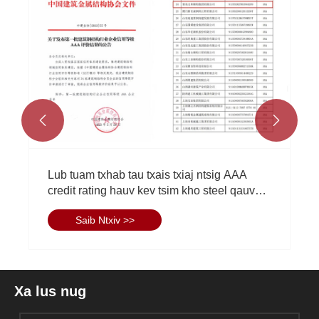


Lub tuam txhab tau txais txiaj ntsig AAA
credit rating hauv kev tsim kho steel qauv
kev lag luam
Saib Ntxiv >>
Xa lus nug