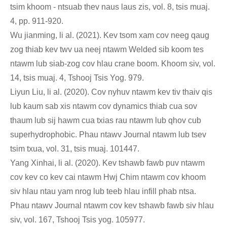
tsim khoom - ntsuab thev naus laus zis, vol. 8, tsis muaj.
4, pp. 911-920.
Wu jianming, li al. (2021). Kev tsom xam cov neeg qaug
zog thiab kev twv ua neej ntawm Welded sib koom tes
ntawm lub siab-zog cov hlau crane boom. Khoom siv, vol.
14, tsis muaj. 4, Tshooj Tsis Yog. 979.
Liyun Liu, li al. (2020). Cov nyhuv ntawm kev tiv thaiv qis
lub kaum sab xis ntawm cov dynamics thiab cua sov
thaum lub sij hawm cua txias rau ntawm lub qhov cub
superhydrophobic. Phau ntawv Journal ntawm lub tsev
tsim txua, vol. 31, tsis muaj. 101447.
Yang Xinhai, li al. (2020). Kev tshawb fawb puv ntawm
cov kev co kev cai ntawm Hwj Chim ntawm cov khoom
siv hlau ntau yam nrog lub teeb hlau infill phab ntsa.
Phau ntawv Journal ntawm cov kev tshawb fawb siv hlau
siv, vol. 167, Tshooj Tsis yog. 105977.