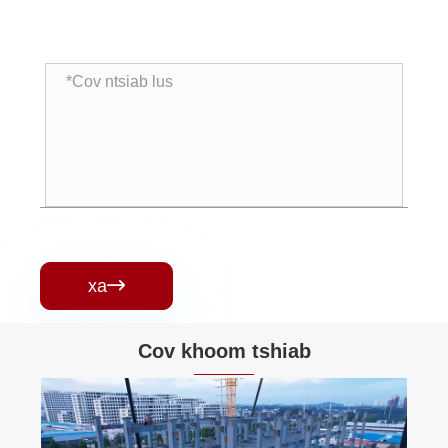
xa

Cov khoom tshiab