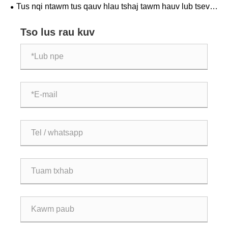
ua lag luam?
Tus nqi ntawm tus qauv hlau tshaj tawm hauv lub tsev
yog dab tsi?
Tso lus rau kuv