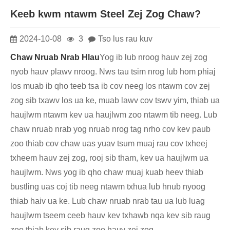
Keeb kwm ntawm Steel Zej Zog Chaw?
2024-10-08
3
Tso lus rau kuv
Chaw Nruab Nrab Hlau
Yog ib lub nroog hauv zej zog
nyob hauv plawv nroog. Nws tau tsim nrog lub hom phiaj
los muab ib qho teeb tsa ib cov neeg los ntawm cov zej
zog sib txawv los ua ke, muab lawv cov tswv yim, thiab ua
haujlwm ntawm kev ua haujlwm zoo ntawm tib neeg. Lub
chaw nruab nrab yog nruab nrog tag nrho cov kev paub
zoo thiab cov chaw uas yuav tsum muaj rau cov txheej
txheem hauv zej zog, rooj sib tham, kev ua haujlwm ua
haujlwm. Nws yog ib qho chaw muaj kuab heev thiab
bustling uas coj tib neeg ntawm txhua lub hnub nyoog
thiab haiv ua ke. Lub chaw nruab nrab tau ua lub luag
haujlwm tseem ceeb hauv kev txhawb nqa kev sib raug
zoo thiab kev sib raug zoo hauv zej zog.