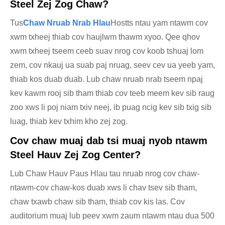
Steel Zej Zog Chaw?
Tus
Chaw Nruab Nrab Hlau
Hostts ntau yam ntawm cov
xwm txheej thiab cov haujlwm thawm xyoo. Qee qhov
xwm txheej tseem ceeb suav nrog cov koob tshuaj lom
zem, cov nkauj ua suab paj nruag, seev cev ua yeeb yam,
thiab kos duab duab. Lub chaw nruab nrab tseem npaj
kev kawm rooj sib tham thiab cov teeb meem kev sib raug
zoo xws li poj niam txiv neej, ib puag ncig kev sib txig sib
luag, thiab kev txhim kho zej zog.
Cov chaw muaj dab tsi muaj nyob ntawm
Steel Hauv Zej Zog Center?
Lub Chaw Hauv Paus Hlau tau nruab nrog cov chaw-
ntawm-cov chaw-kos duab xws li chav tsev sib tham,
chaw txawb chaw sib tham, thiab cov kis las. Cov
auditorium muaj lub peev xwm zaum ntawm ntau dua 500