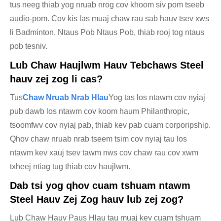
tus neeg thiab yog nruab nrog cov khoom siv pom tseeb
audio-pom. Cov kis las muaj chaw rau sab hauv tsev xws
li Badminton, Ntaus Pob Ntaus Pob, thiab rooj tog ntaus
pob tesniv.
Lub Chaw Haujlwm Hauv Tebchaws Steel
hauv zej zog li cas?
Tus
Chaw Nruab Nrab Hlau
Yog tas los ntawm cov nyiaj
pub dawb los ntawm cov koom haum Philanthropic,
tsoomfwv cov nyiaj pab, thiab kev pab cuam corporipship.
Qhov chaw nruab nrab tseem tsim cov nyiaj tau los
ntawm kev xauj tsev tawm nws cov chaw rau cov xwm
txheej ntiag tug thiab cov haujlwm.
Dab tsi yog qhov cuam tshuam ntawm
Steel Hauv Zej Zog hauv lub zej zog?
Lub Chaw Hauv Paus Hlau tau muaj kev cuam tshuam