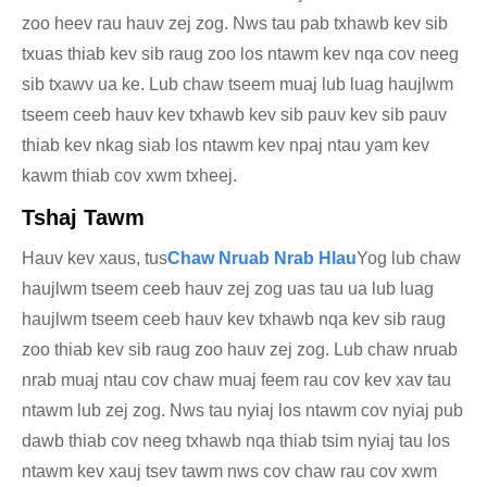
zoo heev rau hauv zej zog. Nws tau pab txhawb kev sib
txuas thiab kev sib raug zoo los ntawm kev nqa cov neeg
sib txawv ua ke. Lub chaw tseem muaj lub luag haujlwm
tseem ceeb hauv kev txhawb kev sib pauv kev sib pauv
thiab kev nkag siab los ntawm kev npaj ntau yam kev
kawm thiab cov xwm txheej.
Tshaj Tawm
Hauv kev xaus, tus
Chaw Nruab Nrab Hlau
Yog lub chaw
haujlwm tseem ceeb hauv zej zog uas tau ua lub luag
haujlwm tseem ceeb hauv kev txhawb nqa kev sib raug
zoo thiab kev sib raug zoo hauv zej zog. Lub chaw nruab
nrab muaj ntau cov chaw muaj feem rau cov kev xav tau
ntawm lub zej zog. Nws tau nyiaj los ntawm cov nyiaj pub
dawb thiab cov neeg txhawb nqa thiab tsim nyiaj tau los
ntawm kev xauj tsev tawm nws cov chaw rau cov xwm