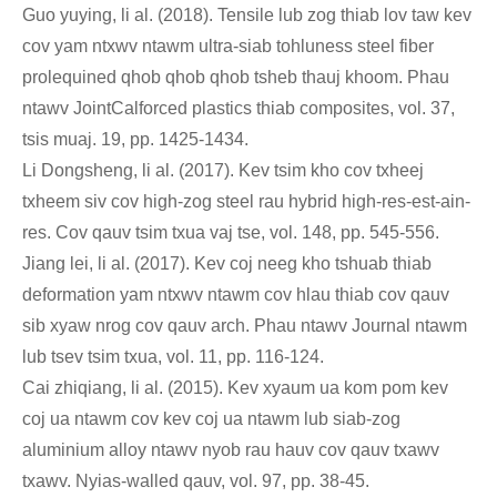
Guo yuying, li al. (2018). Tensile lub zog thiab lov taw kev
cov yam ntxwv ntawm ultra-siab tohluness steel fiber
prolequined qhob qhob qhob tsheb thauj khoom. Phau
ntawv JointCalforced plastics thiab composites, vol. 37,
tsis muaj. 19, pp. 1425-1434.
Li Dongsheng, li al. (2017). Kev tsim kho cov txheej
txheem siv cov high-zog steel rau hybrid high-res-est-ain-
res. Cov qauv tsim txua vaj tse, vol. 148, pp. 545-556.
Jiang lei, li al. (2017). Kev coj neeg kho tshuab thiab
deformation yam ntxwv ntawm cov hlau thiab cov qauv
sib xyaw nrog cov qauv arch. Phau ntawv Journal ntawm
lub tsev tsim txua, vol. 11, pp. 116-124.
Cai zhiqiang, li al. (2015). Kev xyaum ua kom pom kev
coj ua ntawm cov kev coj ua ntawm lub siab-zog
aluminium alloy ntawv nyob rau hauv cov qauv txawv
txawv. Nyias-walled qauv, vol. 97, pp. 38-45.