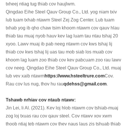
txheej ntiag tug thiab cov haujlwm.
Qingdao Eihe Steel Qauv Group Co., Ltd. yog niam txiv
lub tuam txhab ntawm Steel Zej Zog Center. Lub tuam
txhab yog ib qho chaw tsim khoom ntawm cov qauv hlau
thiab tau muaj nyob hauv kev lag luam tau ntau tshaj 20
xyoo. Lawv muaj ib pab neeg ntawm cov kws tshaj lij
thiab cov kws tshaj lij uas tau mob siab los muab cov
khoom lag luam zoo thiab cov kev pabcuam zoo rau lawv
cov neeg. Qingdao Eihe Steel Qauv Group Co., Ltd. muaj
lub vev xaib ntawm
https://www.hsteeltrure.com
Cov.
Rau cov lus nug, thov hu rau
qdehss@gmail.com
.
Tshawb nrhiav cov ntaub ntawv:
Jin Lei, li Al. (2021). Kev loj hlob ntawm cov tshiab-muaj
zog loj txuas rau cov qauv steel. Cov ntawv xov xwm
thoob ntiaj teb ntawm cov thev naus laus zis tshuab thiab