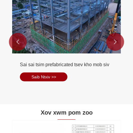


Sai sai tsim prefabricated tsev kho mob siv
Saib Ntxiv >>
Xov xwm pom zoo