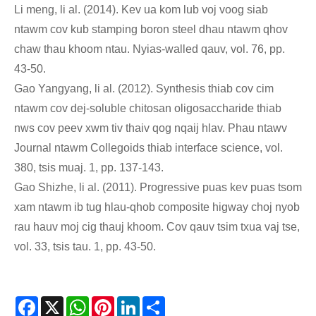
Li meng, li al. (2014). Kev ua kom lub voj voog siab
ntawm cov kub stamping boron steel dhau ntawm qhov
chaw thau khoom ntau. Nyias-walled qauv, vol. 76, pp.
43-50.
Gao Yangyang, li al. (2012). Synthesis thiab cov cim
ntawm cov dej-soluble chitosan oligosaccharide thiab
nws cov peev xwm tiv thaiv qog nqaij hlav. Phau ntawv
Journal ntawm Collegoids thiab interface science, vol.
380, tsis muaj. 1, pp. 137-143.
Gao Shizhe, li al. (2011). Progressive puas kev puas tsom
xam ntawm ib tug hlau-qhob composite higway choj nyob
rau hauv moj cig thauj khoom. Cov qauv tsim txua vaj tse,
vol. 33, tsis tau. 1, pp. 43-50.
Facebook
X
WhatsApp
Pinterest
LinkedIn
Share